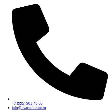
Перейти
к
содержимому
+7 (995) 901-48-00
info@evacuator-tut.ru